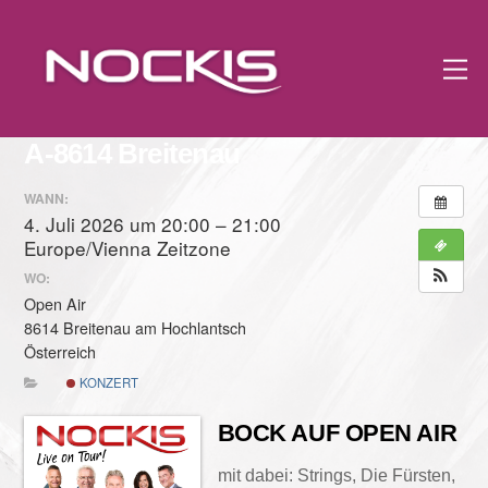
Skip
to
M
content
A-8614 Breitenau
WANN:
4. Juli 2026 um 20:00 – 21:00
Europe/Vienna Zeitzone
WO:
Open Air
8614 Breitenau am Hochlantsch
Österreich
KONZERT
BOCK AUF OPEN AIR
mit dabei: Strings, Die Fürsten,