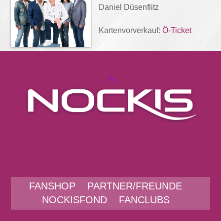
Daniel Düsenflitz
Kartenvorverkauf:
Ö-Ticket
Back
To
Top
Facebook
Instagram
YouTube
Spotify
Amazon
Appl
Musi
FANSHOP
PARTNER/FREUNDE
NOCKISFOND
FANCLUBS