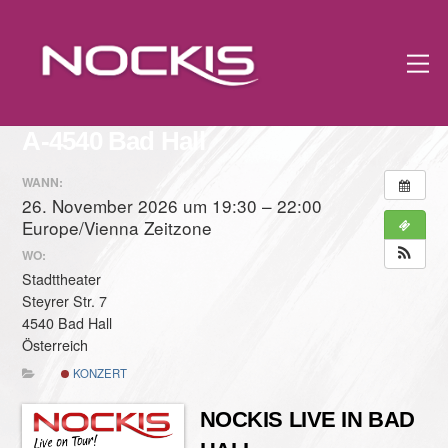
Skip
to
M
content
A-4540 Bad Hall
WANN:
26. November 2026 um 19:30 – 22:00
Europe/Vienna Zeitzone
WO:
Stadttheater
Steyrer Str. 7
4540 Bad Hall
Österreich
KONZERT
NOCKIS LIVE IN BAD